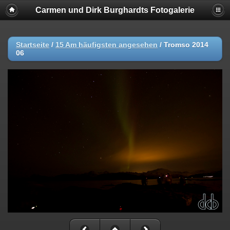
Carmen und Dirk Burghardts Fotogalerie
Startseite
/
15 Am häufigsten angesehen
/
Tromso 2014
06